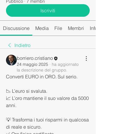
Pubblico
·
7 membri
Iscriviti
Discussione
Media
File
Membri
Info
Indietro
borriero.cristiano
24 maggio 2025
·
ha aggiornato
la descrizione del gruppo.
Converti EURO in ORO. Sul serio. 
📉 L’euro si svaluta.
📈 L’oro mantiene il suo valore da 5000 
anni.
💡 Trasforma i tuoi risparmi in qualcosa 
di reale e sicuro.
✅ Oro fisico certificato