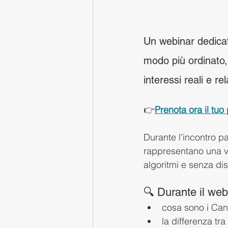
Un webinar dedica
modo più ordinato
interessi reali e rel
👉
Prenota ora il tuo 
Durante l’incontro p
rappresentano una ve
algoritmi e senza di
🔍 Durante il web
cosa sono i Cana
la differenza tra