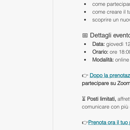
come partecipare
come creare il t
scoprire un nu
📅 Dettagli event
Data:
 giovedì 1
Orario:
 ore 18:0
Modalità:
 onlin
👉 
Dopo la prenotaz
partecipare su Zoo
⏳ 
Posti limitati, 
affre
comunicare con più o
👉
Prenota ora il tuo 