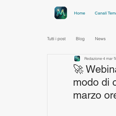
Home
Canali Tema
Tutti i post
Blog
News
Redazione
4 mar
T
🚀 Webina
modo di c
marzo or