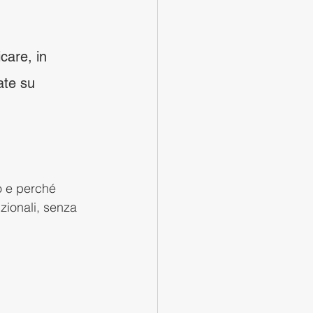
are, in 
ate su 
 e perché 
zionali, senza 