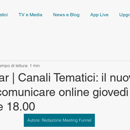
tici
TV e Media
News e Blog
App Live
Upgr
empo di lettura: 1 min
r | Canali Tematici: il nu
omunicare online giovedì
e 18.00
Autore: Redazione Meeting Funnel