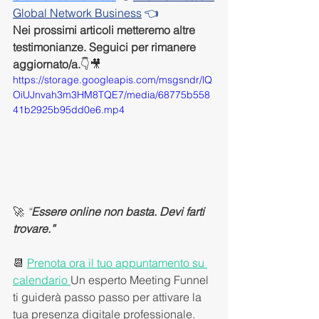
Global Network Business
 👈
Nei prossimi articoli metteremo altre 
testimonianze. Seguici per rimanere 
aggiornato/a.
👇🎥
https://storage.googleapis.com/msgsndr/lQ
OiUJnvah3m3HM8TQE7/media/68775b558
41b2925b95dd0e6.mp4
🚀 
“
Essere online non basta. Devi farti 
trovare.”
📆 
Prenota ora il tuo appuntamento su 
calendario 
Un esperto Meeting Funnel 
ti guiderà passo passo per attivare la 
tua presenza digitale professionale.