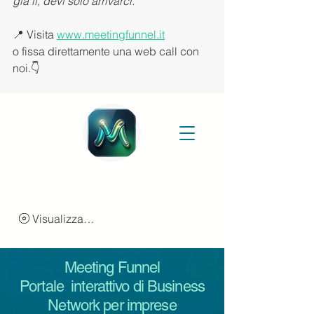
già lì, devi solo arrivarci.”
📍 Visita 
www.meetingfunnel.it
o fissa direttamente una web call con 
noi.👇