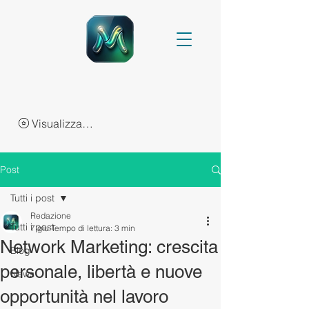
Visualizza punti
Post
Tutti i post
Redazione
Tutti i post
7 giu
Tempo di lettura: 3 min
Network Marketing: crescita
Blog
personale, libertà e nuove
News
opportunità nel lavoro