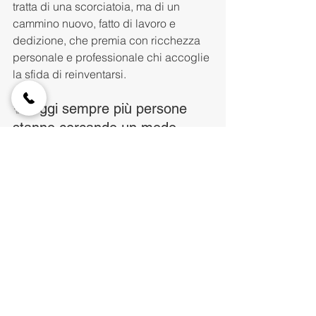
tratta di una scorciatoia, ma di un 
cammino nuovo, fatto di lavoro e 
dedizione, che premia con ricchezza 
personale e professionale chi accoglie 
la sfida di reinventarsi.
✨ Oggi sempre più persone 
stanno cercando un modo 
diverso di lavorare, vivere e 
costruire il proprio futuro
👉 Contattami se vuoi scoprire:
✔️ come accedere a vantaggi esclusivi 
e prezzi migliori sui viaggi
✔️ come organizzare viaggi economici 
senza rinunciare alla qualità e al 
comfort
✔️ come evitare sprechi e costi 