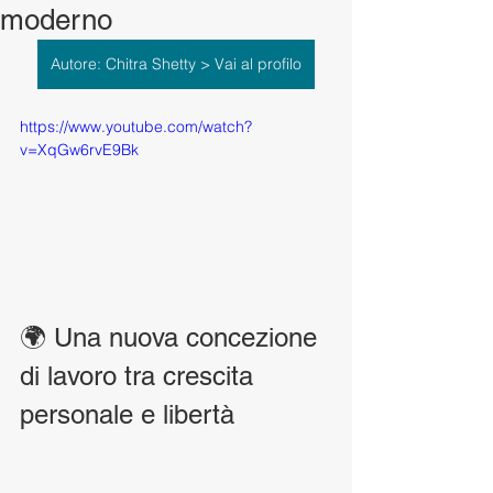
moderno
Autore: Chitra Shetty > Vai al profilo
https://www.youtube.com/watch?
v=XqGw6rvE9Bk
🌍 Una nuova concezione 
di lavoro tra crescita 
personale e libertà