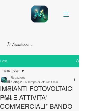
Visualizza punti
Post
Tutti i post
Redazione
Tutti i post
10 lug 2025
Tempo di lettura: 1 min
IMPIANTI FOTOVOLTAICI
Blog
PMI E ATTIVITA'
News
COMMERCIALI* BANDO