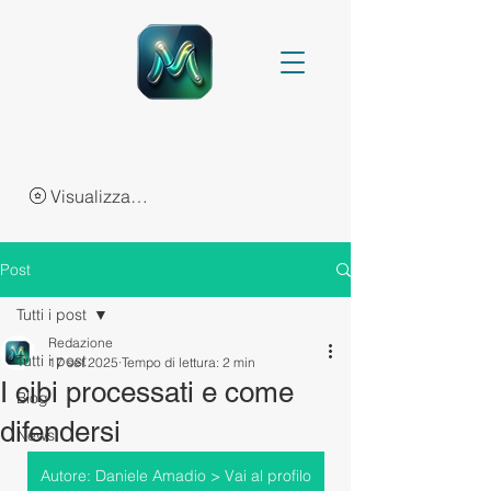
Visualizza punti
Post
Tutti i post
Redazione
Tutti i post
17 set 2025
Tempo di lettura: 2 min
I cibi processati e come
Blog
difendersi
News
Autore: Daniele Amadio > Vai al profilo