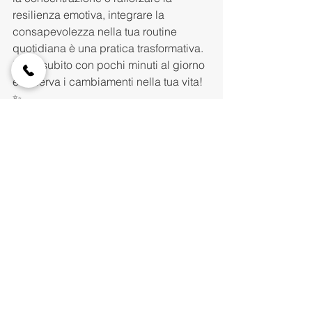
resilienza emotiva, integrare la 
consapevolezza nella tua routine 
quotidiana è una pratica trasformativa.
Inizia subito con pochi minuti al giorno 
e osserva i cambiamenti nella tua vita! 
✨
📢
Contattami per conoscere una 
tecnologia a supporto del tuo 
benessere
Lucia Vannini
📧lucia107727@gmail.com
📞3273239255
Blog