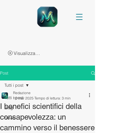
Visualizza punti
Post
Tutti i post
Redazione
Tutti i post
10 mar 2025
Tempo di lettura: 3 min
I benefici scientifici della
Blog
consapevolezza: un
News
cammino verso il benessere