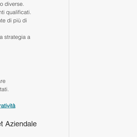
o diverse. 
i qualificati. 
e di più di 
a strategia a 
re 
ati.
atività
et Aziendale