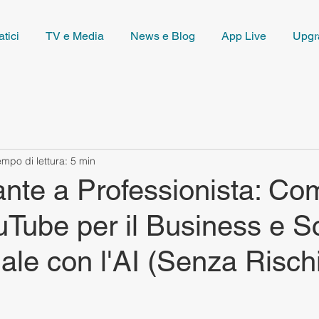
tici
TV e Media
News e Blog
App Live
Upgr
empo di lettura: 5 min
ante a Professionista: Co
Tube per il Business e S
nale con l'AI (Senza Rischi