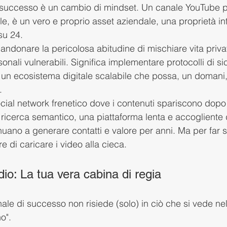
l successo è un cambio di mindset. Un canale YouTube p
e, è un vero e proprio asset aziendale, una proprietà int
su 24.
andonare la pericolosa abitudine di mischiare vita priva
nali vulnerabili. Significa implementare protocolli di si
e un ecosistema digitale scalabile che possa, un domani
.
ial network frenetico dove i contenuti spariscono dopo
 ricerca semantico, una piattaforma lenta e accogliente 
nuano a generare contatti e valore per anni. Ma per far 
 di caricare i video alla cieca.
io: La tua vera cabina di regia
nale di successo non risiede (solo) in ciò che si vede ne
o".