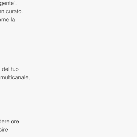
igente".
en curato. 
arne la 
 del tuo 
multicanale, 
dere ore 
ire 