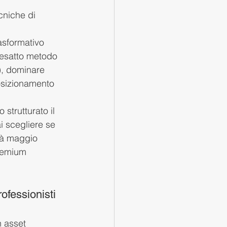
cniche di 
asformativo 
l'esatto metodo 
), dominare 
posizionamento 
strutturato il 
 scegliere se 
tà maggio 
premium 
ofessionisti
 asset 