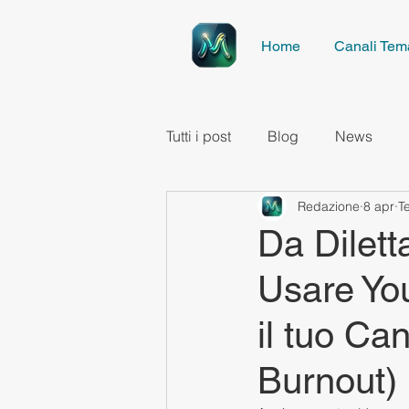
Home
Canali Tema
Tutti i post
Blog
News
Redazione
8 apr
T
Da Dilett
Usare You
il tuo Ca
Burnout)