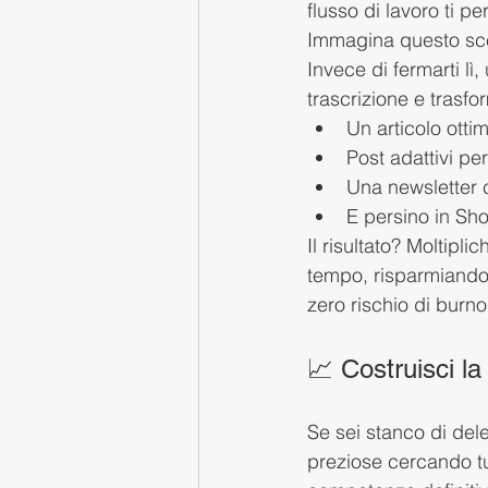
flusso di lavoro ti pe
Immagina questo scen
Invece di fermarti lì, 
trascrizione e trasfo
Un articolo otti
Post adattivi pe
Una newsletter c
E persino in Sho
Il risultato? Moltipl
tempo, risparmiando 
zero rischio di burno
📈 Costruisci la
Se sei stanco di del
preziose cercando tut