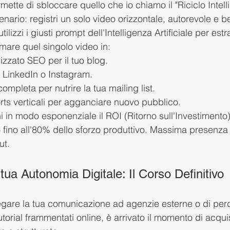
rmette di sbloccare quello che io chiamo il "Riciclo Intell
ario: registri un solo video orizzontale, autorevole e b
utilizzi i giusti prompt dell'Intelligenza Artificiale per estr
rmare quel singolo video in:
mizzato SEO per il tuo blog.
r LinkedIn o Instagram.
ompleta per nutrire la tua mailing list.
rts verticali per agganciare nuovo pubblico.
ichi in modo esponenziale il ROI (Ritorno sull'Investimento)
fino all'80% dello sforzo produttivo. Massima presenza 
ut.
 tua Autonomia Digitale: Il Corso Definitivo
egare la tua comunicazione ad agenzie esterne o di per
orial frammentati online, è arrivato il momento di acquis