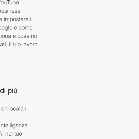
 YouTube 
business 
 impostare i 
Google e come 
ziona e cosa no.
i, il tuo lavoro 
di più
hi scala il 
Intelligenza 
AI nel tuo 