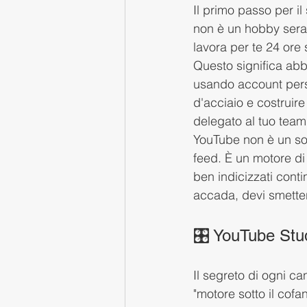
Il primo passo per i
non è un hobby seral
lavora per te 24 ore 
Questo significa abb
usando account perso
d'acciaio e costruir
delegato al tuo team
YouTube non è un soc
feed. È un motore di
ben indicizzati conti
accada, devi smettere
🎛️ YouTube Stud
Il segreto di ogni ca
"motore sotto il cofan