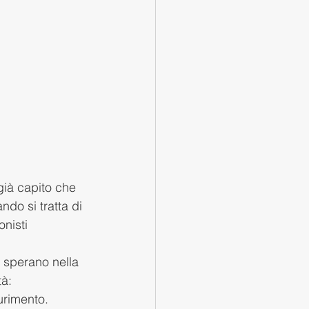
già capito che 
ndo si tratta di 
nisti 
, sperano nella 
à: 
urimento.