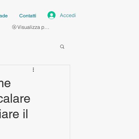
Accedi
ade
Contatti
Visualizza punti
me
calare
are il