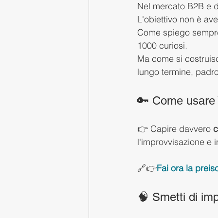
Nel mercato B2B e de
L'obiettivo non è aver
Come spiego sempre ai
1000 curiosi.
Ma come si costruisc
lungo termine, padron
🔑 Come usare 
👉 Capire davvero 
c
l'improvvisazione e in
🔗👉
Fai ora la preis
🧠 Smetti di im