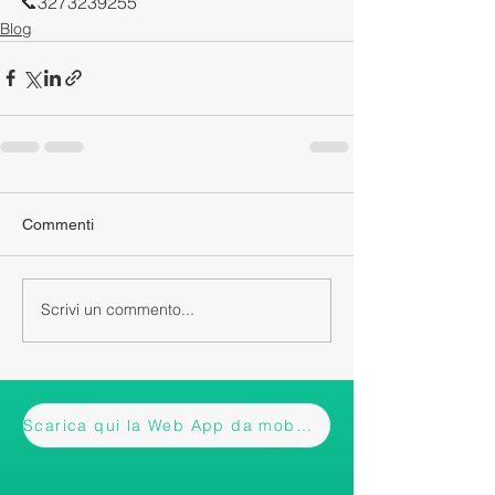
📞
3273239255
Blog
Commenti
Scrivi un commento...
Scarica qui la Web App da mobile