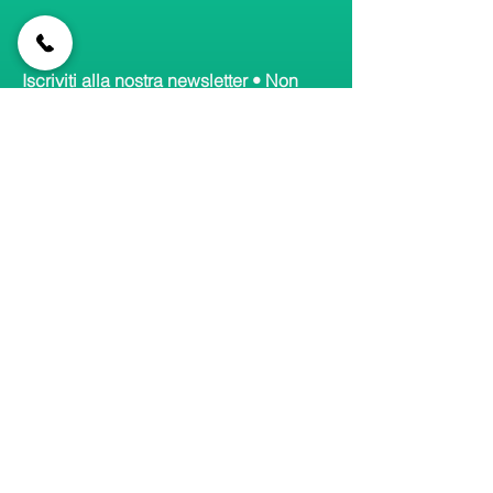
Iscriviti alla nostra newsletter • Non
perderti gli aggiornamenti!
Email
Accetto termini e condizioni
Visualizza informativa
Iscriviti
Collegamenti
rapidi
Home