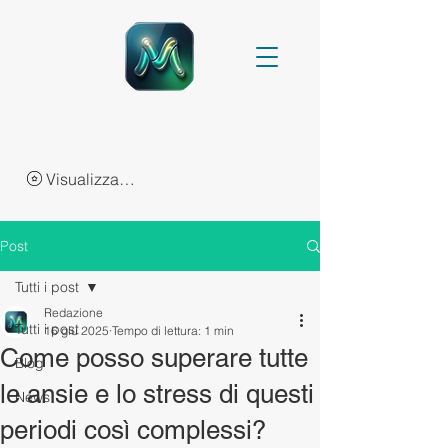
Visualizza punti
Post
Tutti i post
Redazione
Tutti i post
16 giu 2025
Tempo di lettura: 1 min
Come posso superare tutte
Blog
le ansie e lo stress di questi
News
periodi così complessi?