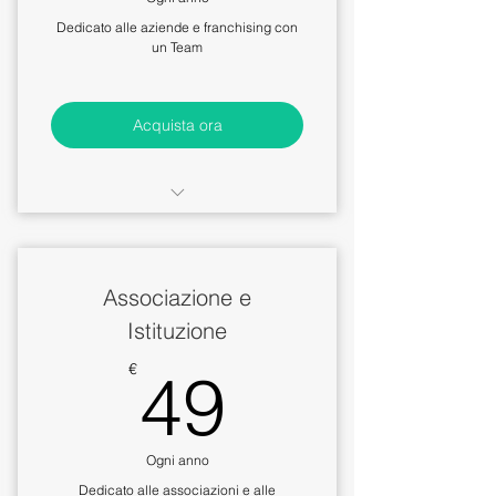
aggiuntivi
Dedicato alle aziende e franchising con
un Team
Acquista ora
Scheda aziendale dinamica con
presenza web
Associazione e
Accesso illimitato agli staff
aziendali
Istituzione
49€
Chat illimitate con gli altri utenti
€
49
Possibilità di inserire il proprio
Staff
Ogni anno
Dedicato alle associazioni e alle