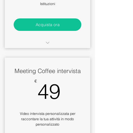
Istituzioni
Acquista ora
Scheda associazione dinamica
con presenza web
Meeting Coffee intervista
Accesso illimitato agli staff
aziendali
49€
€
49
Chat illimitate con gli altri utenti
Possibilità di inserire il proprio
Staff
Video intervista personalizzata per
raccontare la tua attività in modo
personalizzato