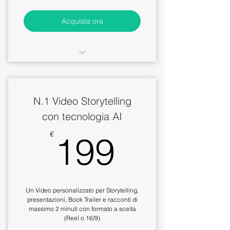
Acquista ora
editing video intervista e
gestione redazionale
N.1 Video Storytelling
condivisione intervista sui social
di Meeting Funnel
con tecnologia AI
199€
l'acquisto comprende una
€
199
singola intervista
Un Video personalizzato per Storytelling,
presentazioni, Book Trailer e racconti di
massimo 2 minuti con formato a scelta
(Reel o 16/9)