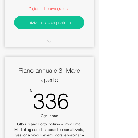
7 giorni di prova gratuita
Inizia la prova gratuita
Crm con personalizzazione
scheda azienda/contatti
associati
Piano annuale 3: Mare
Ricerche intelligenti con filtri tag
aperto
e pipeline
336€
€
336
Predisposizione moduli con crm
dinamico a Piano Mare aperto
Ogni anno
Tutto il piano Porto incluso + Invio Email
Marketing con dashboard personalizzata,
Gestione moduli eventi, corsi e webinar e