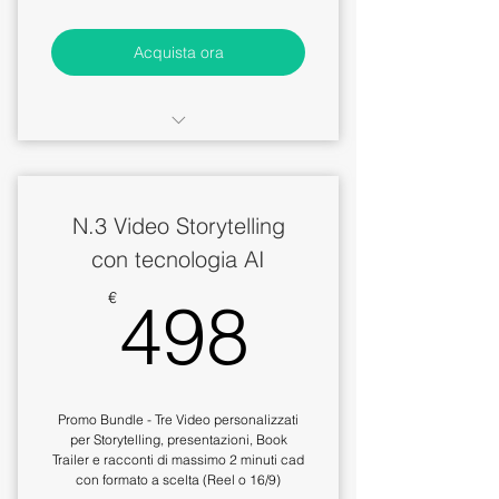
Acquista ora
Editing e creazione
professionale, consegnato in
File Mp4
N.3 Video Storytelling
Il prezzo include 1 video
con tecnologia AI
Storytelling tempo max 2 minuti
498€
€
498
Incluso creatività, musiche,
testi, animazioni
Promo Bundle - Tre Video personalizzati
per Storytelling, presentazioni, Book
Trailer e racconti di massimo 2 minuti cad
con formato a scelta (Reel o 16/9)