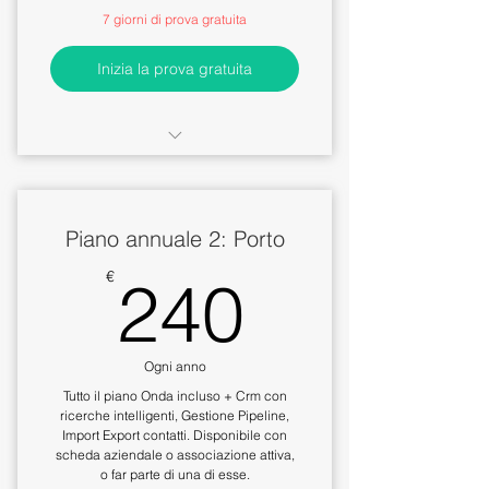
7 giorni di prova gratuita
Inizia la prova gratuita
Automazione pagine social
partendo da un solo contenuto
Piano annuale 2: Porto
Riformulazione automatica del
contenuto e riadattamento
240€
€
240
3 livelli di automazione con
gestione calendario editoriale
Ogni anno
Tutto il piano Onda incluso + Crm con
ricerche intelligenti, Gestione Pipeline,
Import Export contatti. Disponibile con
scheda aziendale o associazione attiva,
o far parte di una di esse.