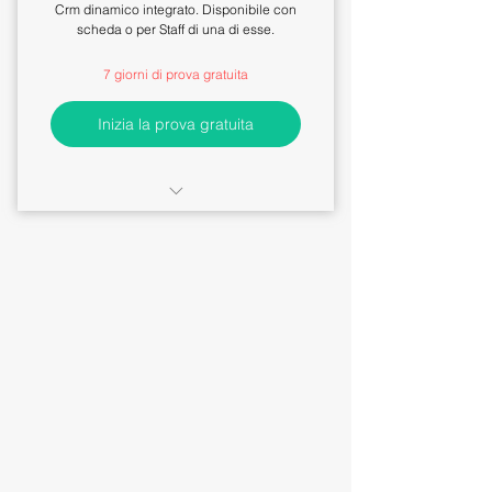
Crm dinamico integrato. Disponibile con
scheda o per Staff di una di esse.
7 giorni di prova gratuita
Inizia la prova gratuita
Invio Email Marketing con
Dashboard personalizzata
Creazione e condivisione
moduli eventi con Form di
contatto
Crm dinamico con salvataggio
automatico delle attività