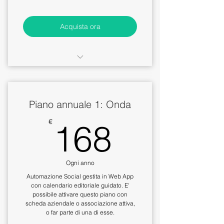
Acquista ora
Editing e creazione
professionale, consegnato in
File Mp4
Piano annuale 1: Onda
Il prezzo include 3 video
168€
€
168
Storytelling tempo 2 minuti cad
Incluso creatività, musiche,
testi, animazioni
Ogni anno
Automazione Social gestita in Web App
con calendario editoriale guidato. E'
possibile attivare questo piano con
scheda aziendale o associazione attiva,
o far parte di una di esse.