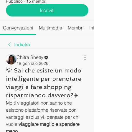
Pubblico
·
15 membri
Iscriviti
Conversazioni
Multimedia
Membri
Info
Indietro
Chitra Shetty
18 gennaio 2026
💡 Sai che esiste un modo
intelligente per prenotare
viaggi e fare shopping
risparmiando davvero?✈️
Molti viaggiatori non sanno che 
esistono piattaforme riservate con 
vantaggi esclusivi, pensate per chi 
vuole 
viaggiare meglio e spendere 
meno
.