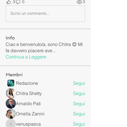
3
0
3
Scrivi un commento...
Info
Ciao e benvenuto/a, sono Chitra 😊 Mi
fa davvero piacere ave
...
Continua a Leggere
Membri
Redazione
Segui
Chitra Shetty
Segui
Arnaldo Pati
Segui
Ornella Zanini
Segui
venuspasca
Segui
venuspasca