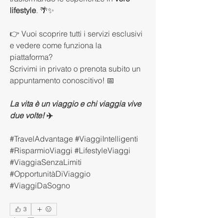
lifestyle
. 🌴✨
👉 Vuoi scoprire tutti i servizi esclusivi 
e vedere come funziona la 
piattaforma? 
Scrivimi in privato o prenota subito un 
appuntamento conoscitivo! 📅
La vita è un viaggio e chi viaggia vive 
due volte!
 ✈️
#TravelAdvantage #ViaggiIntelligenti 
#RisparmioViaggi #LifestyleViaggi 
#ViaggiaSenzaLimiti 
#OpportunitàDiViaggio 
#ViaggiDaSogno
3