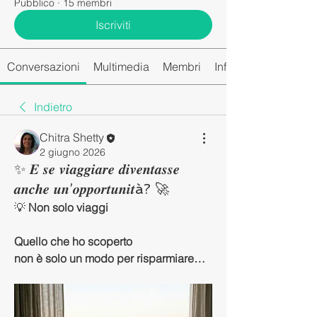
Pubblico
·
15 membri
Iscriviti
Conversazioni
Multimedia
Membri
Info
Indietro
Chitra Shetty
2 giugno 2026
✨ 𝑬 𝒔𝒆 𝒗𝒊𝒂𝒈𝒈𝒊𝒂𝒓𝒆 𝒅𝒊𝒗𝒆𝒏𝒕𝒂𝒔𝒔𝒆
𝒂𝒏𝒄𝒉𝒆 𝒖𝒏’𝒐𝒑𝒑𝒐𝒓𝒕𝒖𝒏𝒊𝒕à? 🚀
💡 
Non solo viaggi
Quello che ho scoperto
non è solo un modo per risparmiare…