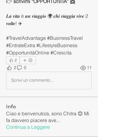
👉
 scrivimi “OPPORTUNITÀ” 📩
𝑳𝒂 𝒗𝒊𝒕𝒂 è 𝒖𝒏 𝒗𝒊𝒂𝒈𝒈𝒊𝒐 🌍 𝒄𝒉𝒊 𝒗𝒊𝒂𝒈𝒈𝒊𝒂 𝒗𝒊𝒗𝒆 2 
𝒗𝒐𝒍𝒕𝒆! ✈️
#TravelAdvantage #BusinessTravel 
#EntrateExtra #LifestyleBusiness 
#OpportunitàOnline #Crescita
2
2
0
11
Scrivi un commento...
Info
Ciao e benvenuto/a, sono Chitra 😊 Mi
fa davvero piacere ave
...
Continua a Leggere