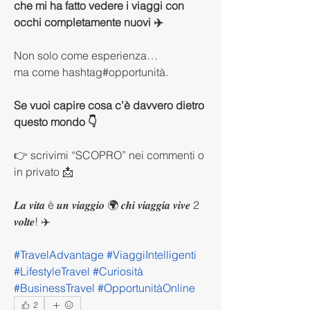
che mi ha fatto vedere i viaggi con 
occhi completamente nuovi ✈️
Non solo come esperienza…
ma come hashtag#opportunità.
Se vuoi capire cosa c’è davvero dietro 
questo mondo 👇
👉 scrivimi “SCOPRO” nei commenti o 
in privato 📩
𝑳𝒂 𝒗𝒊𝒕𝒂 è 𝒖𝒏 𝒗𝒊𝒂𝒈𝒈𝒊𝒐 🌍 𝒄𝒉𝒊 𝒗𝒊𝒂𝒈𝒈𝒊𝒂 𝒗𝒊𝒗𝒆 2 
𝒗𝒐𝒍𝒕𝒆! ✈️
#TravelAdvantage #ViaggiIntelligenti 
#LifestyleTravel #Curiosità 
#BusinessTravel #OpportunitàOnline
2