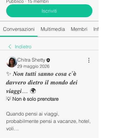
Pubblico
·
15 membri
Iscriviti
Conversazioni
Multimedia
Membri
Info
Indietro
Chitra Shetty
29 maggio 2026
✨ 𝑵𝒐𝒏 𝒕𝒖𝒕𝒕𝒊 𝒔𝒂𝒏𝒏𝒐 𝒄𝒐𝒔𝒂 𝒄’è
𝒅𝒂𝒗𝒗𝒆𝒓𝒐 𝒅𝒊𝒆𝒕𝒓𝒐 𝒊𝒍 𝒎𝒐𝒏𝒅𝒐 𝒅𝒆𝒊
𝒗𝒊𝒂𝒈𝒈𝒊… 🌍
💡 
Non è solo prenotare
Quando pensi ai viaggi, 
probabilmente pensi a vacanze, hotel, 
voli…