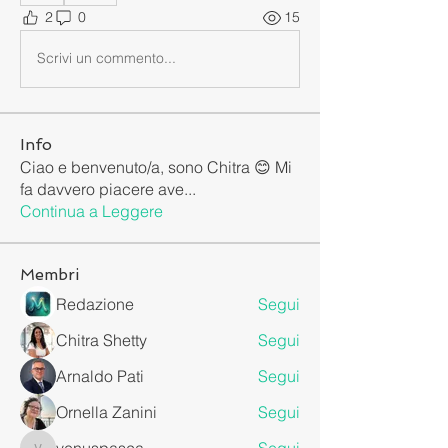
2
0
15
Scrivi un commento...
Info
Ciao e benvenuto/a, sono Chitra 😊 Mi
fa davvero piacere ave
...
Continua a Leggere
Membri
Redazione
Segui
Chitra Shetty
Segui
Arnaldo Pati
Segui
Ornella Zanini
Segui
venuspasca
Segui