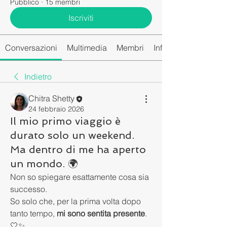
Pubblico
·
15 membri
Iscriviti
Conversazioni
Multimedia
Membri
Info
Indietro
Chitra Shetty
24 febbraio 2026
Il mio primo viaggio è
durato solo un weekend.
Ma dentro di me ha aperto
un mondo. 🌍
Non so spiegare esattamente cosa sia 
successo.
So solo che, per la prima volta dopo 
tanto tempo, 
mi sono sentita presente
. 
🤍✨