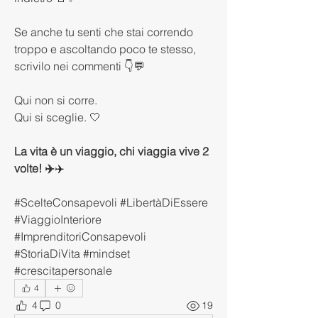
Se anche tu senti che stai correndo 
troppo e ascoltando poco te stesso,
scrivilo nei commenti 👇💬
Qui non si corre.
Qui si sceglie. 🤍
La vita è un viaggio, chi viaggia vive 2 
volte! ✈️
✈️
#ScelteConsapevoli #LibertàDiEssere 
#ViaggioInteriore 
#ImprenditoriConsapevoli 
#StoriaDiVita 
#mindset 
#crescitapersonale
4
4
0
19