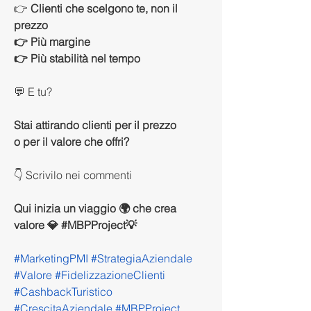
👉
 Clienti che scelgono te, non il 
prezzo
👉 Più margine
👉 Più stabilità nel tempo
💬 E tu?
Stai attirando clienti per il prezzo
o per il valore che offri?
👇 Scrivilo nei commenti
Qui inizia un viaggio 🌍 che crea 
valore 💎 #MBPProject💡
#MarketingPMI #StrategiaAziendale 
#Valore #FidelizzazioneClienti 
#CashbackTuristico 
#CrescitaAziendale #MBPProject