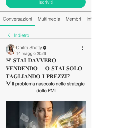
Iscriviti
Conversazioni
Multimedia
Membri
Info
Indietro
Chitra Shetty
14 maggio 2026
🚨 𝐒𝐓𝐀𝐈 𝐃𝐀𝐕𝐕𝐄𝐑𝐎
𝐕𝐄𝐍𝐃𝐄𝐍𝐃𝐎… 𝐎 𝐒𝐓𝐀𝐈 𝐒𝐎𝐋𝐎
𝐓𝐀𝐆𝐋𝐈𝐀𝐍𝐃𝐎 𝐈 𝐏𝐑𝐄𝐙𝐙𝐈?
💡 Il problema nascosto nelle strategie 
delle PMI