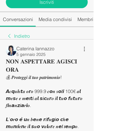
Iscriviti
Conversazioni
Media condivisi
Membri del gruppo
Indietro
Caterina Iannazzo
5 gennaio 2025
𝐍𝐎𝐍 𝐀𝐒𝐏𝐄𝐓𝐓𝐀𝐑𝐄 𝐀𝐆𝐈𝐒𝐂𝐈
𝐎𝐑𝐀
💰 𝑷𝒓𝒐𝒕𝒆𝒈𝒈𝒊 𝒊𝒍 𝒕𝒖𝒐 𝒑𝒂𝒕𝒓𝒊𝒎𝒐𝒏𝒊𝒐!
𝘼𝒄𝙦𝒖𝙞𝒔𝙩𝒂 𝒐𝙧𝒐 999.9 𝒄𝙤𝒏 𝒔𝙤𝒍𝙞 100€ 𝒂𝙡 
𝙢𝒆𝙨𝒆 𝒆 𝒎𝙚𝒕𝙩𝒊 𝒂𝙡 𝙨𝒊𝙘𝒖𝙧𝒐 𝒊𝙡 𝙩𝒖𝙤 𝙛𝒖𝙩𝒖𝙧𝒐 
𝒇𝙞𝒏𝙖𝒏𝙯𝒊𝙖𝒓𝙞𝒐.
𝙇’𝙤𝒓𝙤 𝙚̀ 𝙪𝒏 𝒃𝙚𝒏𝙚 𝙧𝒊𝙛𝒖𝙜𝒊𝙤 𝙘𝒉𝙚 
𝙢𝒂𝙣𝒕𝙞𝒆𝙣𝒆 𝒊𝙡 𝙨𝒖𝙤 𝙫𝒂𝙡𝒐𝙧𝒆 𝒏𝙚𝒍 𝒕𝙚𝒎𝙥𝒐. 