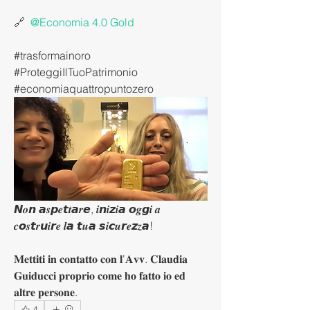
🔗 
@Economia 4.0 Gold
#trasformainoro 
#ProteggiIlTuoPatrimonio 
#economiaquattropuntozero
𝙉𝒐𝙣 𝙖𝒔𝙥𝒆𝙩𝒕𝙖𝒓𝙚, 𝒊𝙣𝒊𝙯𝒊𝙖 𝙤𝒈𝙜𝒊 𝒂 
𝒄𝙤𝒔𝙩𝒓𝙪𝒊𝙧𝒆 𝒍𝙖 𝙩𝒖𝙖 𝙨𝒊𝙘𝒖𝙧𝒆𝙯𝒛𝙖!
𝐌𝐞𝐭𝐭𝐢𝐭𝐢 𝐢𝐧 𝐜𝐨𝐧𝐭𝐚𝐭𝐭𝐨 𝐜𝐨𝐧 𝐥'𝐀𝐯𝐯. 𝐂𝐥𝐚𝐮𝐝𝐢𝐚 
𝐆𝐮𝐢𝐝𝐮𝐜𝐜𝐢 𝐩𝐫𝐨𝐩𝐫𝐢𝐨 𝐜𝐨𝐦𝐞 𝐡𝐨 𝐟𝐚𝐭𝐭𝐨 𝐢𝐨 𝐞𝐝 
𝐚𝐥𝐭𝐫𝐞 𝐩𝐞𝐫𝐬𝐨𝐧𝐞.
4