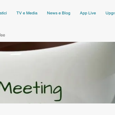
tici
TV e Media
News e Blog
App Live
Upgr
fee