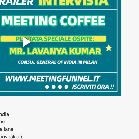
ndia
one
taliane
 investitori