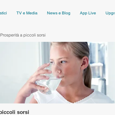
tici
TV e Media
News e Blog
App Live
Upgr
Prosperità a piccoli sorsi
piccoli sorsi