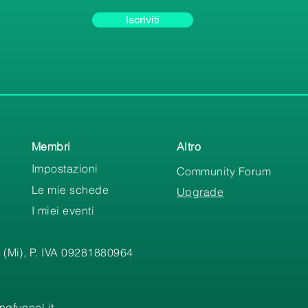
Iscriviti
Membri
Altro
Impostazioni
Community Forum
Le mie schede
Upgrade
I miei eventi
 (Mi), P. IVA 09281880964
gfunnel.it