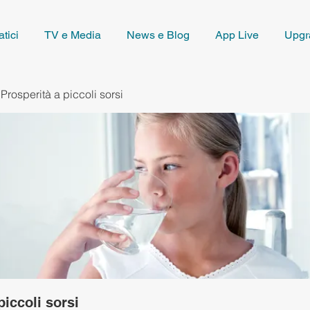
tici
TV e Media
News e Blog
App Live
Upgr
Prosperità a piccoli sorsi
piccoli sorsi