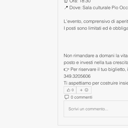
⏰ Ora: 18:30
📍 Dove: Sala culturale Pio Occ
L'evento, comprensivo di aperit
I posti sono limitati ed è obblig
Non rimandare a domani la vita ch
posto e investi nella tua crescit
👉 Per riservare il tuo bigliet
349.3205606
Ti aspettiamo per costruire insie
0
0 commenti
Scrivi un commento...