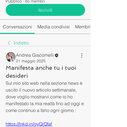
Pubblico
·
65 membri
Iscriviti
Conversazioni
Media condivisi
Membri del gruppo
Indietro
Andrea Giacomelli
21 maggio 2025
Manifesta anche tu i tuoi
desideri
Sul mio sito web nella sezione news è 
uscito il nuovo articolo settimanale, 
dove voglio mostrarvi come io ho 
manifestato la mia realtà fino ad oggi e 
come continuo a farlo ogni giorno :
https://lnkd.in/gyQrQfaf