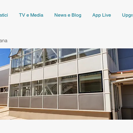
tici
TV e Media
News e Blog
App Live
Upgr
iana