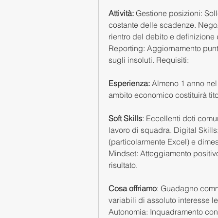
Attività:
 Gestione posizioni: Sol
costante delle scadenze. Negozi
rientro del debito e definizione di
Reporting: Aggiornamento puntual
sugli insoluti. Requisiti: 
Esperienza:
 Almeno 1 anno nel s
ambito economico costituirà tito
Soft Skills
: Eccellenti doti comun
lavoro di squadra. Digital Skill
(particolarmente Excel) e dimes
Mindset: Atteggiamento positivo
risultato. 
Cosa offriamo
: Guadagno commis
variabili di assoluto interesse le
Autonomia: Inquadramento con Pa