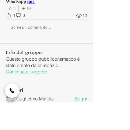
𝐖𝐡𝐚𝐭𝐬𝐚𝐩𝐩 
𝐪𝐮𝐢 
1
1
0
12
Scrivi un commento...
Info del gruppo
Questo gruppo pubblico/tematico è
stato creato dalla redazio
...
Continua a Leggere
Membri
Guglielmo Maffeis
Segui
Luca Vattimo
Segui
Claudio Gagliardini
Segui
Agenti&Venditori.net
Segui