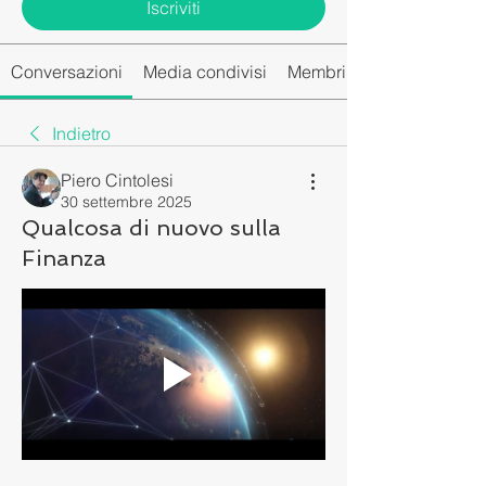
Iscriviti
Conversazioni
Media condivisi
Membri del gruppo
Indietro
Piero Cintolesi
30 settembre 2025
Qualcosa di nuovo sulla
Finanza