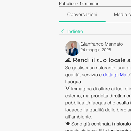
Pubblico
·
14 membri
Conversazioni
Media c
Indietro
Gianfranco Mannato
24 maggio 2025
🌊 Rendi il tuo locale 
Se gestisci un ristorante, una p
qualità, servizio e 
dettagli.Ma
 c
l’acqua
.
💡 Immagina di offrire ai tuoi c
esterno, ma 
prodotta direttamen
pubblica.Un’acqua che 
esalta 
focacce, la qualità delle birre a
all’ambiente.
🍽️ Sono già 
centinaia i ristorato
questo sistema. E le 
testimonia