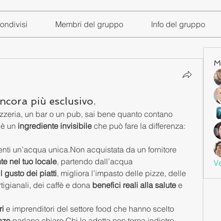
ondivisi
Membri del gruppo
Info del gruppo
M
ancora più esclusivo.
izzeria, un bar o un pub, sai bene quanto contano 
’è un 
ingrediente invisibile
 che può fare la differenza: 
lienti un’acqua unica.Non acquistata da un fornitore 
te nel tuo locale
, partendo dall’acqua 
Ve
il gusto dei piatti
, migliora l’impasto delle pizze, delle 
rtigianali, dei caffè e dona 
benefici reali alla salute
 e 
ri
 e imprenditori del settore food che hanno scelto 
nze
 parlano chiaro.Chi lo adotta non torna indietro.