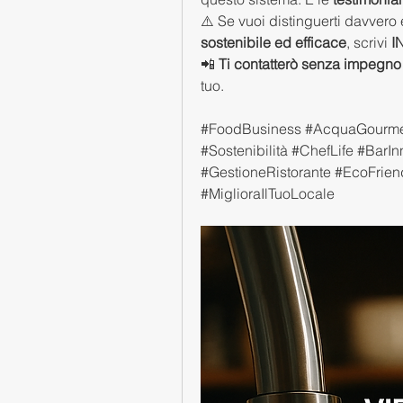
⚠️ Se vuoi distinguerti davvero e
sostenibile ed efficace
, scrivi 
I
📲 
Ti contatterò senza impegno
tuo.
#FoodBusiness #AcquaGourmet #
#Sostenibilità #ChefLife #BarI
#GestioneRistorante #EcoFrien
#MiglioraIlTuoLocale