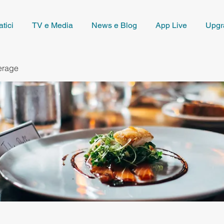
tici
TV e Media
News e Blog
App Live
Upgr
erage