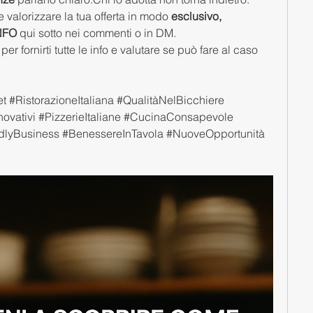
 valorizzare la tua offerta in modo 
esclusivo, 
NFO
 qui sotto nei commenti o in DM.
 per fornirti tutte le info e valutare se può fare al caso 
RistorazioneItaliana #QualitàNelBicchiere 
nnovativi #PizzerieItaliane #CucinaConsapevole 
dlyBusiness #BenessereInTavola #NuoveOpportunità 