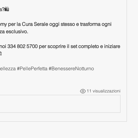
la?
🛍️
omy per la Cura Serale oggi stesso e trasforma ogni 
zza esclusivo.
 noi 334 802 5700 per scoprire il set completo e iniziare 
 
llezza #PellePerfetta #BenessereNotturno 
11 visualizzazioni