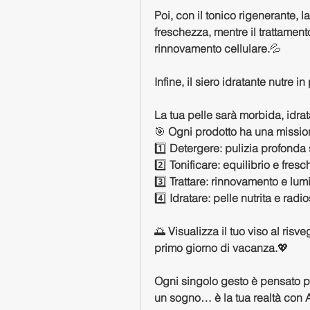
Poi, con il tonico rigenerante, la 
freschezza, mentre il trattamento
rinnovamento cellulare.
💦 
Infine, il siero idratante nutre 
La tua pelle sarà morbida, idrata
🎯 
Ogni prodotto ha una missio
1️⃣ 
Detergere: pulizia profonda
2️⃣ 
Tonificare: equilibrio e fres
3️⃣ 
Trattare: rinnovamento e lum
4️⃣ 
Idratare: pelle nutrita e radi
🌅 
Visualizza il tuo viso al risv
primo giorno di vacanza.
💖 
Ogni singolo gesto è pensato per
un sogno… è la tua realtà con 