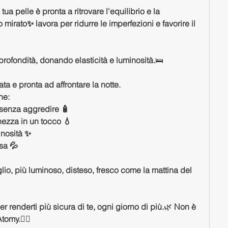
tua pelle è pronta a ritrovare l'equilibrio e la 
 mirato✨ lavora per ridurre le imperfezioni e favorire il 
in profondità, donando elasticità e luminosità.
🛌 
ta e pronta ad affrontare la notte.
ne:
 senza aggredire 🧴
chezza in un tocco 💧
inosità ✨
osa 💦
eglio, più luminoso, disteso, fresco come la mattina del 
 renderti più sicura di te, ogni giorno di più.
🌿 
Non è 
Atomy.
💁‍♀️ 