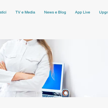
tici
TV e Media
News e Blog
App Live
Upgr