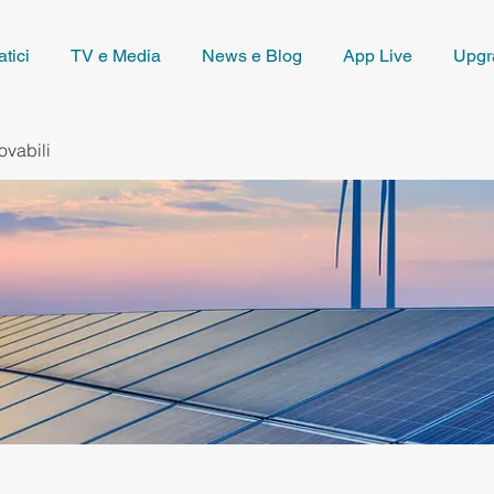
tici
TV e Media
News e Blog
App Live
Upgr
ovabili