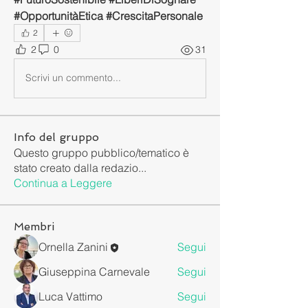
#OpportunitàEtica #CrescitaPersonale
2
2
0
31
Scrivi un commento...
Info del gruppo
Questo gruppo pubblico/tematico è
stato creato dalla redazio
...
Continua a Leggere
Membri
Ornella Zanini
Segui
Giuseppina Carnevale
Segui
Luca Vattimo
Segui