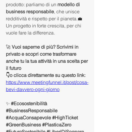
prodotto: parliamo di un 
modello di 
business responsabile
, che unisce 
redditività e rispetto per il pianeta.💼 
Un progetto in forte crescita, per chi 
vuole fare la differenza.
🚀 
Vuoi saperne di più? Scrivimi in 
privato e scopri come trasformare 
anche tu la tua attività in una scelta per 
il futuro 
👇o clicca direttamente su questo link:
https://www.meetingfunnel.it/post/cosa-
bevi-davvero-ogni-giorno
✨ 
#Ecosostenibilità 
#BusinessResponsabile 
#AcquaConsapevole #HighTicket 
#GreenBusiness #PlasticaZero 
#FuturoSostenibile #LiberiDiSognare 