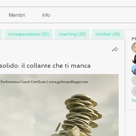
Membri
Info
consapevolezza (32)
coaching (32)
mindset (26)
oro
M
olido: il collante che ti manca
Ve