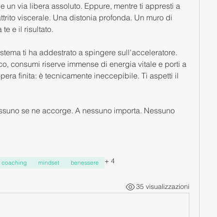
e un via libera assoluto. Eppure, mentre ti appresti a 
attrito viscerale. Una distonia profonda. Un muro di 
e e il risultato.
sistema ti ha addestrato a spingere sull'acceleratore. 
co, consumi riserve immense di energia vitale e porti a 
pera finita: è tecnicamente ineccepibile. Ti aspetti il 
. Nessuno se ne accorge. A nessuno importa. Nessuno 
+
4
coaching
mindset
benessere
35 visualizzazioni