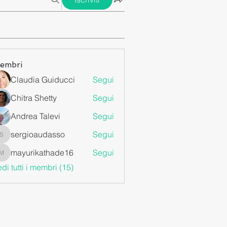
 fisico (1)
benessere (30)
felicità (26)
crescita personale
embri
Claudia Guiducci
Segui
Chitra Shetty
Segui
Andrea Talevi
Segui
sergioaudasso
Segui
sergioaudasso
mayurikathade16
Segui
mayurikathade16
di tutti i membri (15)