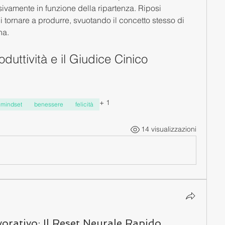
vamente in funzione della ripartenza. Riposi 
 tornare a produrre, svuotando il concetto stesso di 
na.
roduttività e il Giudice Cinico
+
1
mindset
benessere
felicità
14 visualizzazioni
vorativo: Il Reset Neurale Rapido