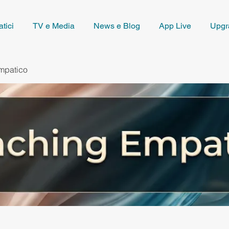
tici
TV e Media
News e Blog
App Live
Upgr
mpatico