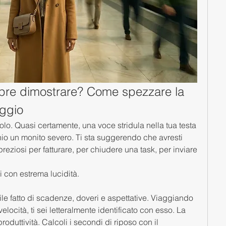
pre dimostrare? Come spezzare la 
aggio
colo. Quasi certamente, una voce stridula nella tua testa 
hio un monito severo. Ti sta suggerendo che avresti 
reziosi per fatturare, per chiudere una task, per inviare 
i con estrema lucidità.
bile fatto di scadenze, doveri e aspettative. Viaggiando 
locità, ti sei letteralmente identificato con esso. La 
produttività. Calcoli i secondi di riposo con il 