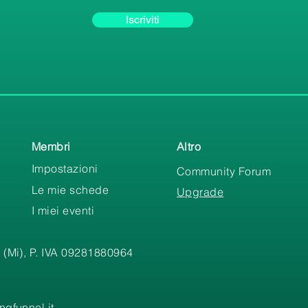
Iscriviti
Membri
Altro
Impostazioni
Community Forum
Le mie schede
Upgrade
I miei eventi
 (Mi), P. IVA 09281880964
gfunnel.it