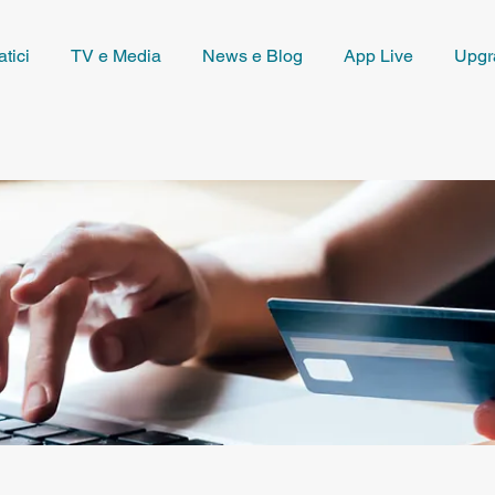
tici
TV e Media
News e Blog
App Live
Upgr