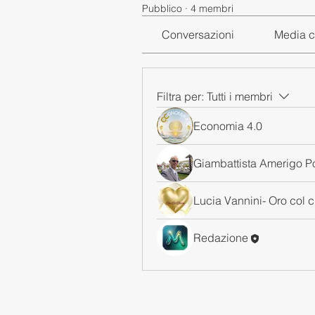
Pubblico
·
4 membri
Conversazioni
Media c
Filtra per:
Tutti i membri
Economia 4.0
Giambattista Amerigo P
Lucia Vannini- Oro col 
Redazione