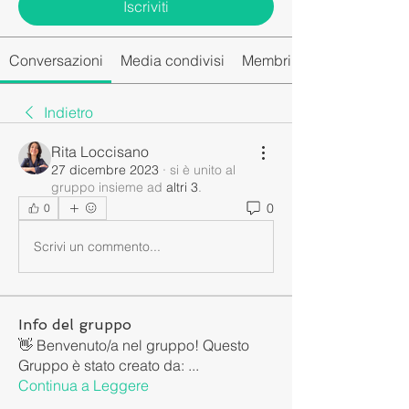
Iscriviti
Conversazioni
Media condivisi
Membri del gruppo
Indietro
Rita Loccisano
27 dicembre 2023
·
si è unito al
gruppo insieme ad
altri 3
.
0
0
Scrivi un commento...
Info del gruppo
👋 Benvenuto/a nel gruppo! Questo
Gruppo è stato creato da:
...
Continua a Leggere