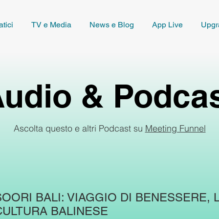
tici
TV e Media
News e Blog
App Live
Upgr
udio & Podca
Ascolta questo e altri Podcast su
Meeting Funnel
SOORI BALI: VIAGGIO DI BENESSERE, 
CULTURA BALINESE