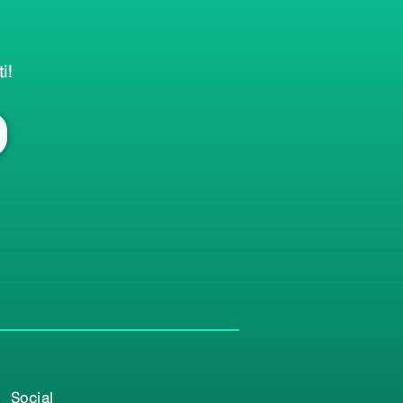
i!
Social